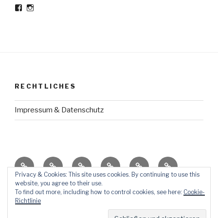
Profil
Profil
von
von
Meine-
meine_haltestelle
haltestelle
auf
auf
Instagram
Facebook
anzeigen
anzeigen
RECHTLICHES
Impressum & Datenschutz
HausGeschichte
TraumReisen
ErziehungsThemen
AufStellen
KörperSchrank
So
Dies
Privacy & Cookies: This site uses cookies. By continuing to use this
website, you agree to their use.
ÜberMich
und
To find out more, including how to control cookies, see here:
Cookie-
Das
Richtlinie
Powered by WordPress