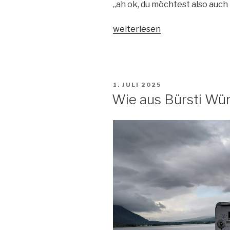
„ah ok, du möchtest also auch 
„Lebe
weiterlesen
dein
Leben
wild
und
VERÖFFENTLICHT
1. JULI 2025
frei
AM
Wie aus Bürsti Wür
und
wunderbar“