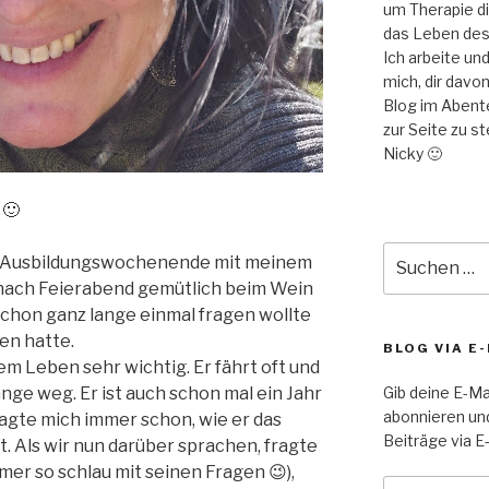
um Therapie di
das Leben des
Ich arbeite un
mich, dir davo
Blog im Abent
zur Seite zu s
Nicky 🙂
 🙂
Suche
h Ausbildungswochenende mit meinem
nach:
s nach Feierabend gemütlich beim Wein
 schon ganz lange einmal fragen wollte
en hatte.
BLOG VIA E
nem Leben sehr wichtig. Er fährt oft und
nge weg. Er ist auch schon mal ein Jahr
Gib deine E-Ma
abonnieren un
agte mich immer schon, wie er das
Beiträge via E-
t. Als wir nun darüber sprachen, fragte
mmer so schlau mit seinen Fragen 😉),
E-