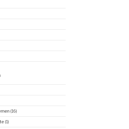
N
hemen
(16)
te
(1)