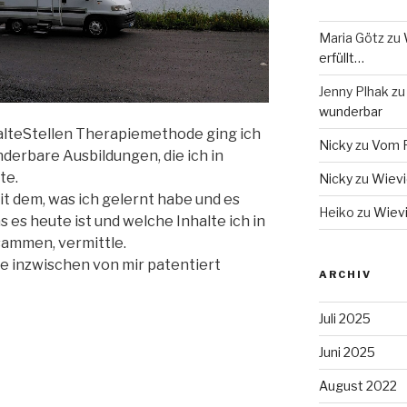
Maria Götz
zu
erfüllt…
Jenny Plhak
z
wunderbar
alteStellen Therapiemethode ging ich
Nicky
zu
Vom F
nderbare Ausbildungen, die ich in
te.
Nicky
zu
Wievie
it dem, was ich gelernt habe und es
Heiko
zu
Wievi
es heute ist und welche Inhalte ich in
sammen, vermittle.
ie inzwischen von mir patentiert
ARCHIV
Juli 2025
Juni 2025
August 2022