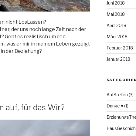
Juni 2018
Mai 2018
en nicht LosLassen?
April 2018
rtner, der uns noch lange Zeit nach der
? Geht es realistisch um den
März 2018
m, was er mir in meinem Leben gezeigt
Februar 2018
 in der Beziehung?
Januar 2018
KATEGORIE
AufStellen
(3)
n auf, für das Wir?
Danke ♥
(1)
ErziehungsT
HausGeschich