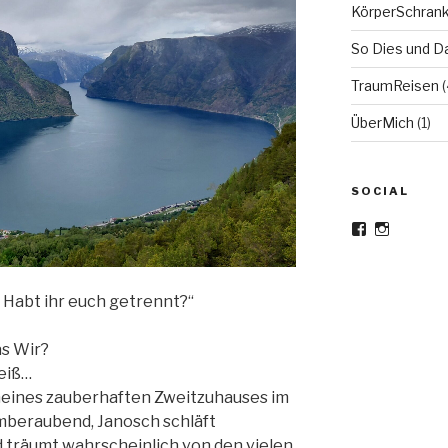
KörperSchran
So Dies und D
TraumReisen
(
ÜberMich
(1)
SOCIAL
Profil
Profil
von
von
Meine-
meine_hal
haltestelle
auf
auf
Instagra
 Habt ihr euch getrennt?“
Facebook
anzeigen
anzeigen
as Wir?
eiß…
 meines zauberhaften Zweitzuhauses im
temberaubend, Janosch schläft
d träumt wahrscheinlich von den vielen