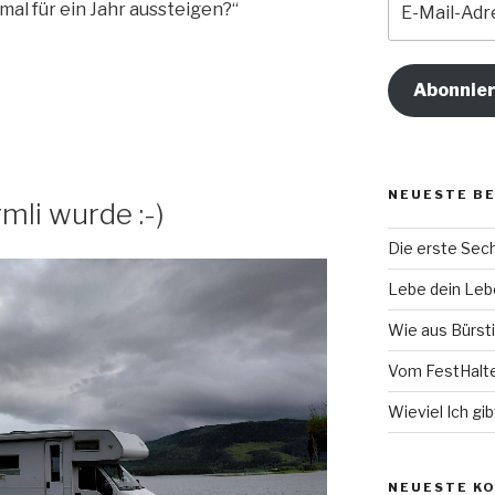
mal für ein Jahr aussteigen?“
Mail-
Adresse
Abonnie
NEUESTE B
mli wurde :-)
Die erste Se
Lebe dein Lebe
Wie aus Bürsti
Vom FestHalt
Wieviel Ich gib
NEUESTE K