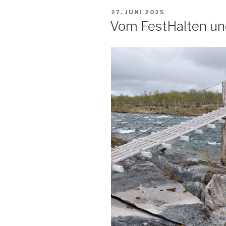
wurde
VERÖFFENTLICHT
27. JUNI 2025
:-)“
AM
Vom FestHalten un