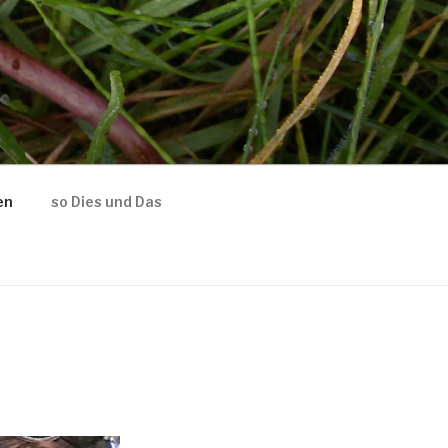
en
so Dies und Das