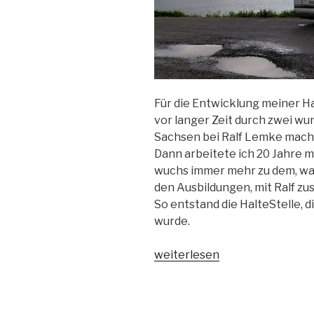
Für die Entwicklung meiner H
vor langer Zeit durch zwei wu
Sachsen bei Ralf Lemke mach
Dann arbeitete ich 20 Jahre m
wuchs immer mehr zu dem, was 
den Ausbildungen, mit Ralf zu
So entstand die HalteStelle, d
wurde.
„Wie
weiterlesen
aus
Bürsti
Würmli