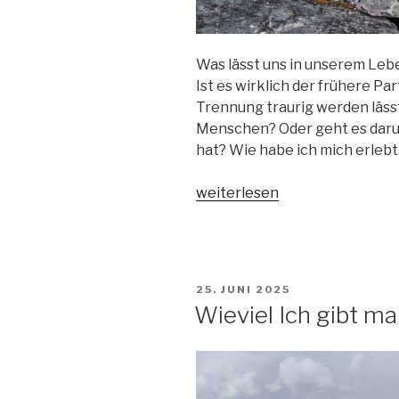
Was lässt uns in unserem Leb
Ist es wirklich der frühere Pa
Trennung traurig werden lässt
Menschen? Oder geht es daru
hat? Wie habe ich mich erlebt
„Vom
weiterlesen
FestHalten
und
LosLassen“
VERÖFFENTLICHT
25. JUNI 2025
AM
Wieviel Ich gibt ma