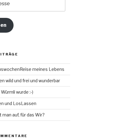
ren
EITRÄGE
chswochenReise meines Lebens
n wild und frei und wunderbar
 Würmli wurde :-)
en und LosLassen
t man auf, für das Wir?
OMMENTARE