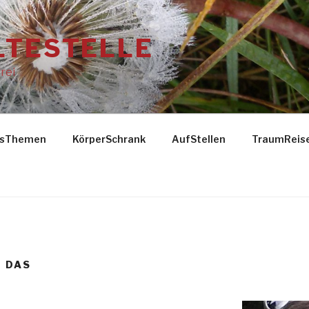
LTESTELLE
rei
gsThemen
KörperSchrank
AufStellen
TraumReis
D DAS