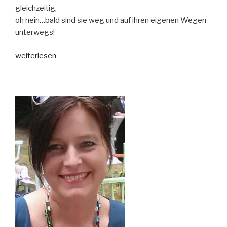
gleichzeitig,
oh nein…bald sind sie weg und auf ihren eigenen Wegen
unterwegs!
„Ich
weiterlesen
bin
Nicky“