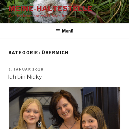
Zum
MEINE-HALTESTELLE
Inhalt
Wer los lässt, hat zwei Hände frei
springen
Menü
KATEGORIE:
ÜBERMICH
VERÖFFENTLICHT
1. JANUAR 2018
AM
Ich bin Nicky