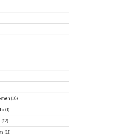
N
hemen
(16)
te
(1)
k
(12)
as
(11)