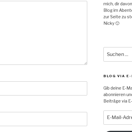
mich, dir davo
Blog im Abent
zur Seite zu s
Nicky 🙂
Suche
nach:
BLOG VIA E
Gib deine E-Ma
abonnieren un
Beiträge via E-
E-
Mail-
Adresse