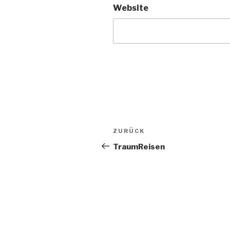
Website
Beitragsnavigation
Vorheriger
ZURÜCK
Beitrag
TraumReisen