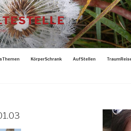
LTESTELLE
rei
gsThemen
KörperSchrank
AufStellen
TraumReis
01.03