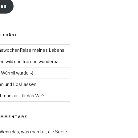
ren
EITRÄGE
chswochenReise meines Lebens
n wild und frei und wunderbar
 Würmli wurde :-)
en und LosLassen
t man auf, für das Wir?
OMMENTARE
Wenn das, was man tut, die Seele