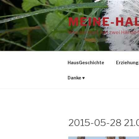
Zum
Inhalt
MEINE-HA
springen
Wer los lässt, hat zwei Hände f
HausGeschichte
Erziehun
Danke ♥
2015-05-28 21.