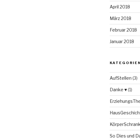
April 2018
März 2018
Februar 2018
Januar 2018
KATEGORIE
AufStellen
(3)
Danke ♥
(1)
ErziehungsT
HausGeschich
KörperSchran
So Dies und D