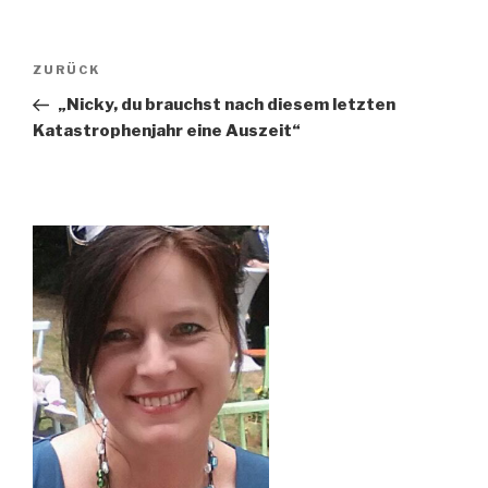
Beitragsnavigation
Vorheriger
ZURÜCK
Beitrag
„Nicky, du brauchst nach diesem letzten
Katastrophenjahr eine Auszeit“