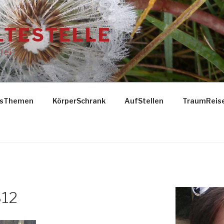
LTESTELLE
rei
gsThemen
KörperSchrank
AufStellen
TraumReis
12