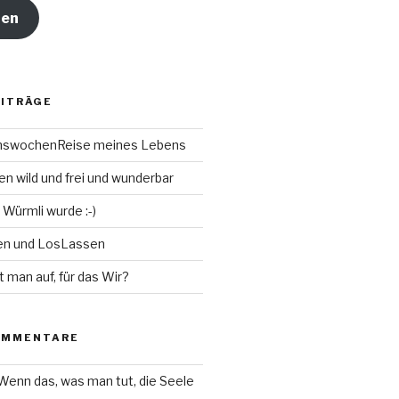
ren
EITRÄGE
chswochenReise meines Lebens
n wild und frei und wunderbar
 Würmli wurde :-)
en und LosLassen
t man auf, für das Wir?
OMMENTARE
Wenn das, was man tut, die Seele