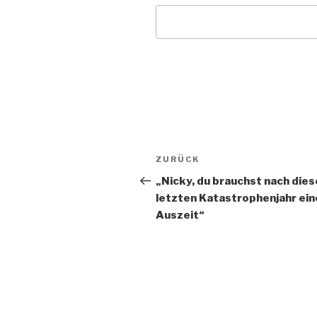
Beitragsnavigation
Vorheriger
ZURÜCK
Beitrag
„Nicky, du brauchst nach die
letzten Katastrophenjahr ein
Auszeit“