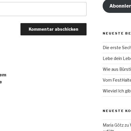
Abonnie
NEUESTE B
Die erste Se
Lebe dein Lebe
Wie aus Bürsti
sem
Vom FestHalt
e
Wieviel Ich gib
NEUESTE K
Maria Götz
zu