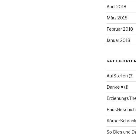
April 2018
März 2018
Februar 2018
Januar 2018
KATEGORIE
AufStellen
(3)
Danke ♥
(1)
ErziehungsT
HausGeschich
KörperSchran
So Dies und D