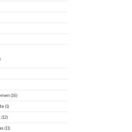
N
hemen
(16)
te
(1)
k
(12)
as
(11)