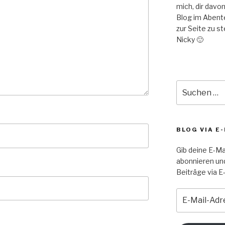
mich, dir davo
Blog im Abent
zur Seite zu s
Nicky 🙂
Suche
nach:
BLOG VIA E
Gib deine E-Ma
abonnieren un
Beiträge via E-
E-
Mail-
Adresse