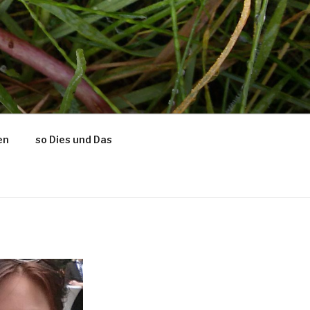
en
so Dies und Das