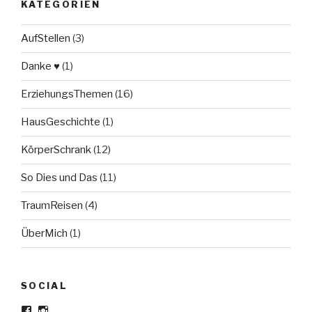
KATEGORIEN
AufStellen
(3)
Danke ♥
(1)
ErziehungsThemen
(16)
HausGeschichte
(1)
KörperSchrank
(12)
So Dies und Das
(11)
TraumReisen
(4)
ÜberMich
(1)
SOCIAL
Profil
Profil