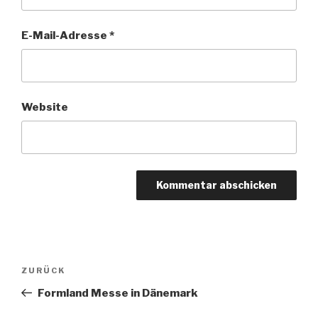
E-Mail-Adresse
*
Website
Beitragsnavigation
Vorheriger
ZURÜCK
Beitrag
Formland Messe in Dänemark