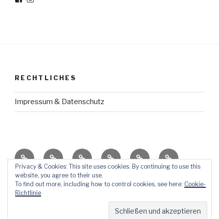
von
von
Meine-
meine_haltestelle
haltestelle
auf
auf
Instagram
Facebook
anzeigen
anzeigen
RECHTLICHES
Impressum & Datenschutz
HausGeschichte
TraumReisen
ErziehungsThemen
AufStellen
KörperSchrank
So
Dies
Privacy & Cookies: This site uses cookies. By continuing to use this
website, you agree to their use.
ÜberMich
und
To find out more, including how to control cookies, see here:
Cookie-
Das
Richtlinie
Powered by WordPress