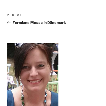
Beitragsnavigation
Vorheriger
ZURÜCK
Beitrag
Formland Messe in Dänemark