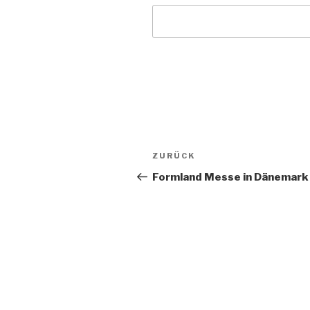
Beitragsnavigation
Vorheriger
ZURÜCK
Beitrag
Formland Messe in Dänemark