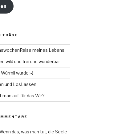
ren
EITRÄGE
chswochenReise meines Lebens
n wild und frei und wunderbar
 Würmli wurde :-)
en und LosLassen
t man auf, für das Wir?
OMMENTARE
Wenn das, was man tut, die Seele