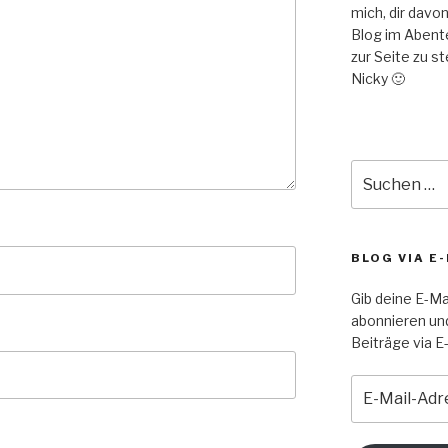
mich, dir davo
Blog im Abent
zur Seite zu s
Nicky 🙂
Suche
nach:
BLOG VIA E
Gib deine E-Ma
abonnieren un
Beiträge via E-
E-
Mail-
Adresse