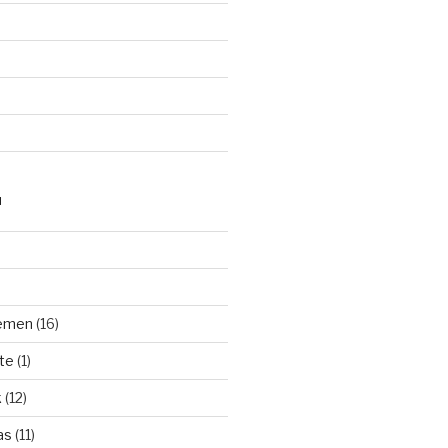
N
hemen
(16)
te
(1)
k
(12)
as
(11)