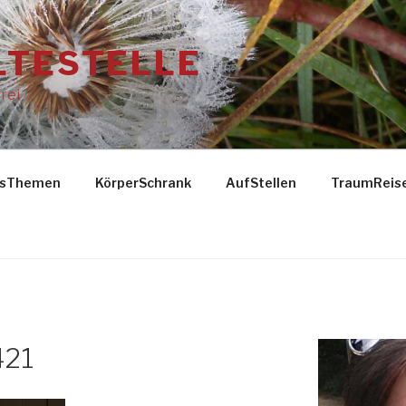
LTESTELLE
rei
gsThemen
KörperSchrank
AufStellen
TraumReis
421