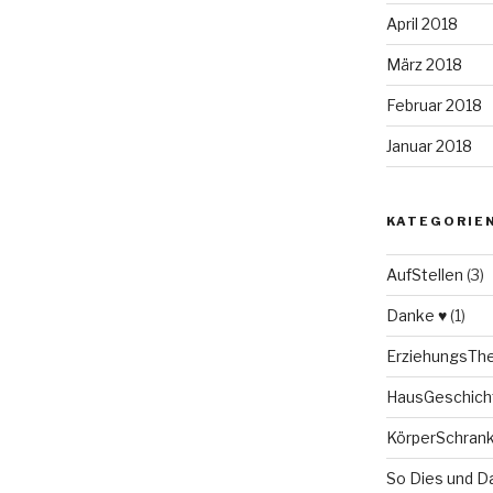
April 2018
März 2018
Februar 2018
Januar 2018
KATEGORIE
AufStellen
(3)
Danke ♥
(1)
ErziehungsT
HausGeschich
KörperSchran
So Dies und D