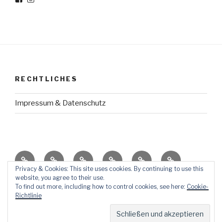
von
von
Meine-
meine_haltestelle
haltestelle
auf
auf
Instagram
Facebook
anzeigen
anzeigen
RECHTLICHES
Impressum & Datenschutz
HausGeschichte
TraumReisen
ErziehungsThemen
AufStellen
KörperSchrank
So
Dies
Privacy & Cookies: This site uses cookies. By continuing to use this
website, you agree to their use.
ÜberMich
und
To find out more, including how to control cookies, see here:
Cookie-
Das
Richtlinie
Powered by WordPress