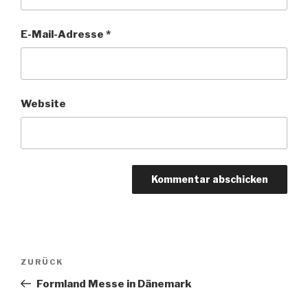
E-Mail-Adresse
*
Website
Beitragsnavigation
Vorheriger
ZURÜCK
Beitrag
Formland Messe in Dänemark