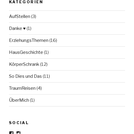
KATEGORIEN
AufStellen
(3)
Danke ♥
(1)
ErziehungsThemen
(16)
HausGeschichte
(1)
KörperSchrank
(12)
So Dies und Das
(11)
TraumReisen
(4)
ÜberMich
(1)
SOCIAL
Profil
Profil