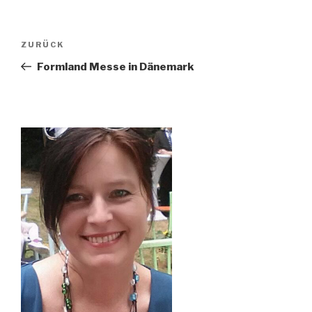
Beitragsnavigation
Vorheriger
ZURÜCK
Beitrag
Formland Messe in Dänemark