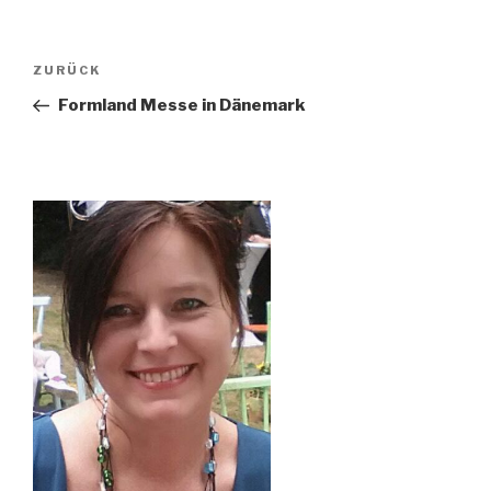
Beitragsnavigation
Vorheriger
ZURÜCK
Beitrag
Formland Messe in Dänemark