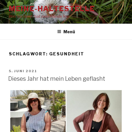
Zum
MEINE-HALTESTELLE
Inhalt
Wer los lässt, hat zwei Hände frei
springen
Menü
SCHLAGWORT:
GESUNDHEIT
VERÖFFENTLICHT
5. JUNI 2021
AM
Dieses Jahr hat mein Leben geflasht