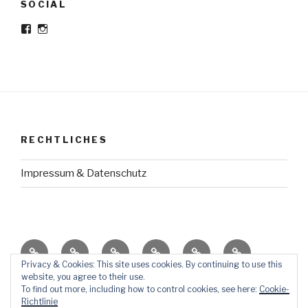
SOCIAL
Profil
Profil
von
von
Meine-
meine_haltestelle
haltestelle
auf
auf
Instagram
Facebook
anzeigen
anzeigen
RECHTLICHES
Impressum & Datenschutz
HausGeschichte
TraumReisen
ErziehungsThemen
AufStellen
KörperSchrank
So
Dies
Privacy & Cookies: This site uses cookies. By continuing to use this
website, you agree to their use.
ÜberMich
und
To find out more, including how to control cookies, see here:
Cookie-
Das
Richtlinie