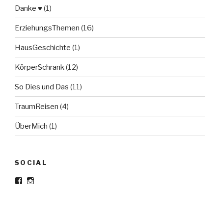
Danke ♥
(1)
ErziehungsThemen
(16)
HausGeschichte
(1)
KörperSchrank
(12)
So Dies und Das
(11)
TraumReisen
(4)
ÜberMich
(1)
SOCIAL
Profil
Profil
von
von
Meine-
meine_haltestelle
haltestelle
auf
auf
Instagram
Facebook
anzeigen