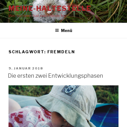
Zum
MEINE-HALTESTELLE
Inhalt
Wer los lässt, hat zwei Hände frei
springen
Menü
SCHLAGWORT:
FREMDELN
VERÖFFENTLICHT
9. JANUAR 2018
AM
Die ersten zwei Entwicklungsphasen