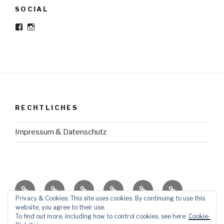
SOCIAL
Profil
Profil
von
von
Meine-
meine_haltestelle
haltestelle
auf
auf
Instagram
Facebook
anzeigen
anzeigen
RECHTLICHES
Impressum & Datenschutz
HausGeschichte
TraumReisen
ErziehungsThemen
AufStellen
KörperSchrank
So
Dies
Privacy & Cookies: This site uses cookies. By continuing to use this
website, you agree to their use.
ÜberMich
und
To find out more, including how to control cookies, see here:
Cookie-