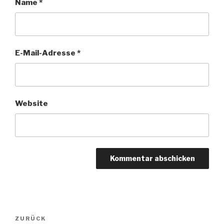
Name
*
E-Mail-Adresse
*
Website
Beitragsnavigation
Vorheriger
ZURÜCK