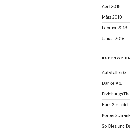
April 2018
März 2018
Februar 2018
Januar 2018
KATEGORIE
AufStellen
(3)
Danke ♥
(1)
ErziehungsT
HausGeschich
KörperSchran
So Dies und D