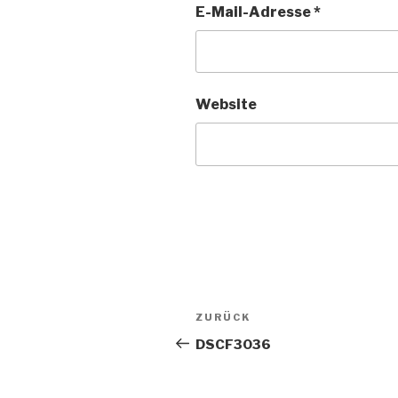
E-Mail-Adresse
*
Website
Beitragsnavigation
Vorheriger
ZURÜCK
Beitrag
DSCF3036