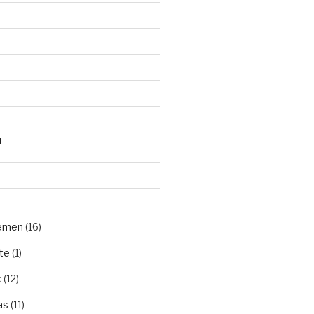
N
hemen
(16)
te
(1)
k
(12)
as
(11)