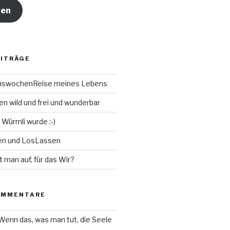
ren
EITRÄGE
chswochenReise meines Lebens
n wild und frei und wunderbar
 Würmli wurde :-)
en und LosLassen
t man auf, für das Wir?
OMMENTARE
Wenn das, was man tut, die Seele