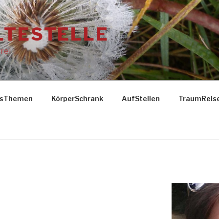
LTESTELLE
rei
gsThemen
KörperSchrank
AufStellen
TraumReis