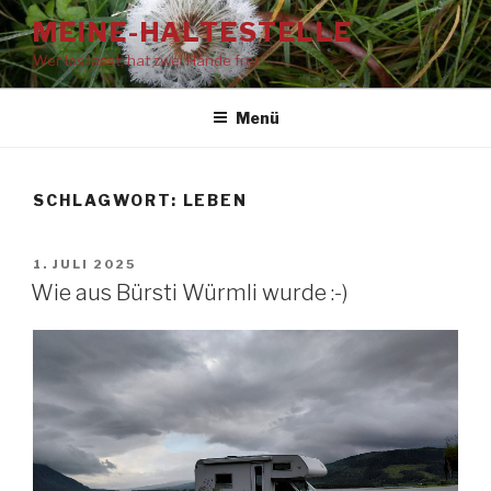
Zum
MEINE-HALTESTELLE
Inhalt
Wer los lässt, hat zwei Hände frei
springen
Menü
SCHLAGWORT:
LEBEN
VERÖFFENTLICHT
1. JULI 2025
AM
Wie aus Bürsti Würmli wurde :-)