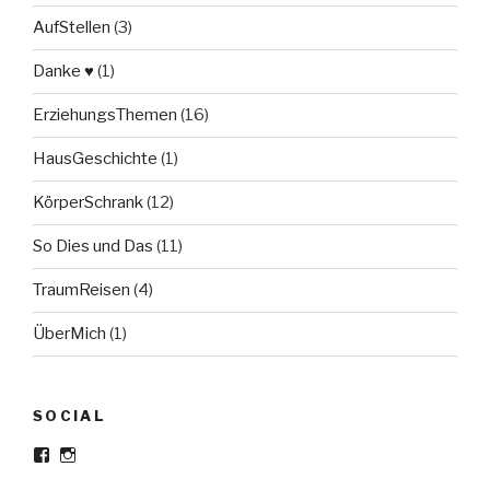
AufStellen
(3)
Danke ♥
(1)
ErziehungsThemen
(16)
HausGeschichte
(1)
KörperSchrank
(12)
So Dies und Das
(11)
TraumReisen
(4)
ÜberMich
(1)
SOCIAL
Profil
Profil
von
von
Meine-
meine_haltestelle