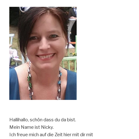
Würmli
wurde
:-)“
Hallihallo, schön dass du da bist.
Mein Name ist Nicky.
Ich freue mich auf die Zeit hier mit dir mit